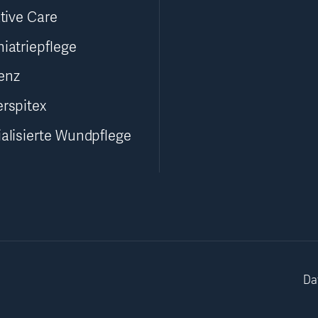
ative Care
iatriepflege
enz
erspitex
alisierte Wundpflege
Da