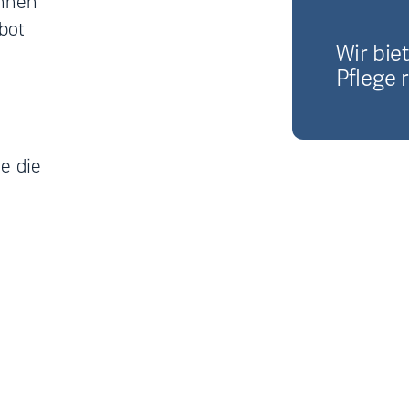
innen
bot
Wir bie
Pflege 
e die