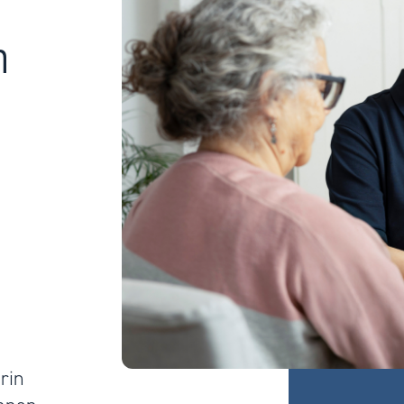
n
rin